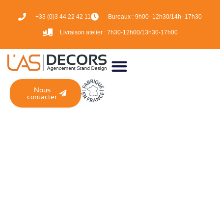
+33 (0)3 44 22 42 11
Bureaux :
9h00–12h30/14h–17h30
Livraison atelier :
7h30-12h00/13h30-17h00
Nous
contacter
CATÉGORIE :
SALONS
OCTOBRE