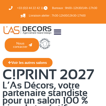
+33 (0)3 44 22 42 11
Bureaux :
9h00–12h30/14h–17h30
Livraison atelier :
7h30-12h00/13h30-17h00
Nous
contacter
Voir les autres salons
C!PRINT 2027
L’As Décors, votre
partenaire standiste
pour un salon 100 %