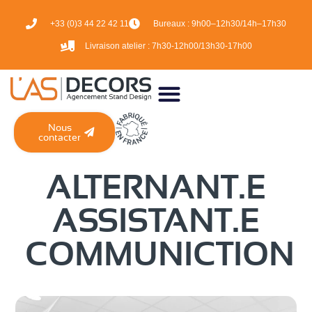
+33 (0)3 44 22 42 11
Bureaux :
9h00–12h30/14h–17h30
Livraison atelier :
7h30-12h00/13h30-17h00
Nous
contacter
ALTERNANT.E
ASSISTANT.E
COMMUNICTION