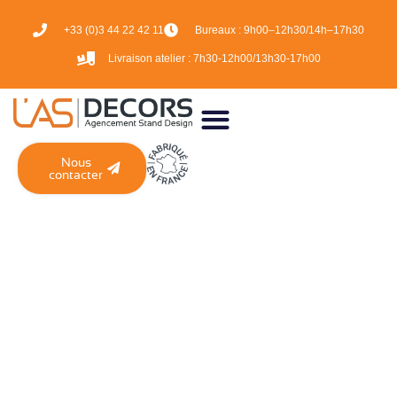
+33 (0)3 44 22 42 11
Bureaux :
9h00–12h30/14h–17h30
Livraison atelier :
7h30-12h00/13h30-17h00
Nous
contacter
CATÉGORIE :
SALONS
FÉVRIER