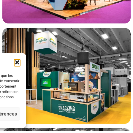
s que les
de consentir
mportement
 retirer son
onctions.
férences