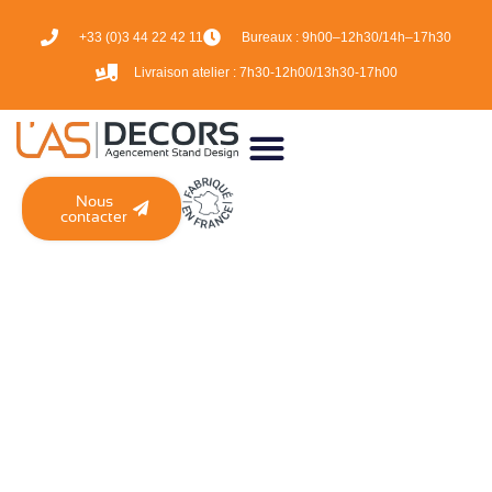
+33 (0)3 44 22 42 11
Bureaux :
9h00–12h30/14h–17h30
Livraison atelier :
7h30-12h00/13h30-17h00
Nous
contacter
CATÉGORIE :
EMPLOI